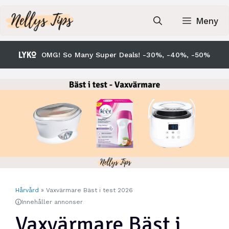
Hoppa
till
Meny
innehåll
OMG! So Many Super Deals! -30%, -40%, -50%
Hårvård
»
Vaxvärmare Bäst i test 2026
Innehåller annonser
Vaxvärmare Bäst i