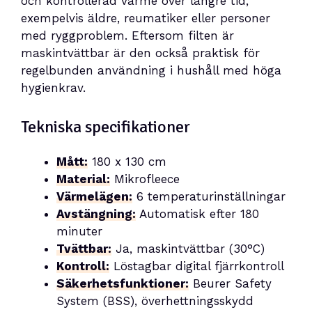
och kontrollerad värme över längre tid,
exempelvis äldre, reumatiker eller personer
med ryggproblem. Eftersom filten är
maskintvättbar är den också praktisk för
regelbunden användning i hushåll med höga
hygienkrav.
Tekniska specifikationer
Mått:
180 x 130 cm
Material:
Mikrofleece
Värmelägen:
6 temperaturinställningar
Avstängning:
Automatisk efter 180
minuter
Tvättbar:
Ja, maskintvättbar (30°C)
Kontroll:
Löstagbar digital fjärrkontroll
Säkerhetsfunktioner:
Beurer Safety
System (BSS), överhettningsskydd