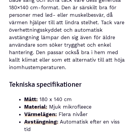
både säng och soffa tack vare dess generösa
180×140 cm-format. Den är särskilt bra för
personer med led- eller muskelbesvär, då
värmen hjälper till att lindra stelhet. Tack vare
överhettningsskyddet och automatisk
avstängning lämpar den sig även för äldre
användare som söker trygghet och enkel
hantering. Den passar också bra i hem med
kallt klimat eller som ett alternativ till att höja
inomhustemperaturen.
Tekniska specifikationer
Mått:
180 x 140 cm
Material:
Mjuk mikrofleece
Värmelägen:
Flera nivåer
Avstängning:
Automatisk efter en viss
tid