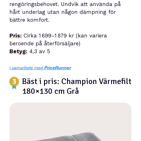
rengöringsbehovet. Undvik att använda på
hårt underlag utan någon dämpning för
bättre komfort.
Pris:
Cirka 1 699–1 879 kr (kan variera
beroende på återförsäljare)
Betyg:
4,3 av 5
i samarbete med
PriceRunner
Bäst i pris: Champion Värmefilt
180×130 cm Grå