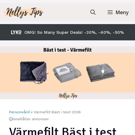
Hoppa
till
Meny
innehåll
OMG! So Many Super Deals! -30%, -40%, -50%
Personvård
»
Värmefilt Bäst i test 2026
Innehåller annonser
Värmefilt Bäst i test