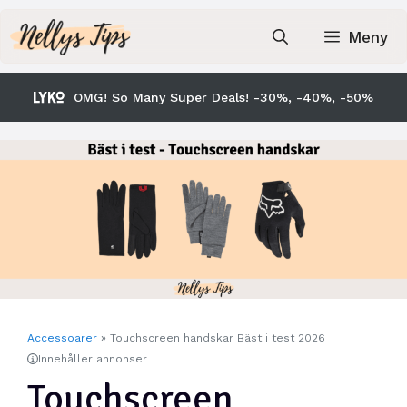
Hoppa
till
Meny
innehåll
OMG! So Many Super Deals! -30%, -40%, -50%
Accessoarer
»
Touchscreen handskar Bäst i test 2026
Innehåller annonser
Touchscreen