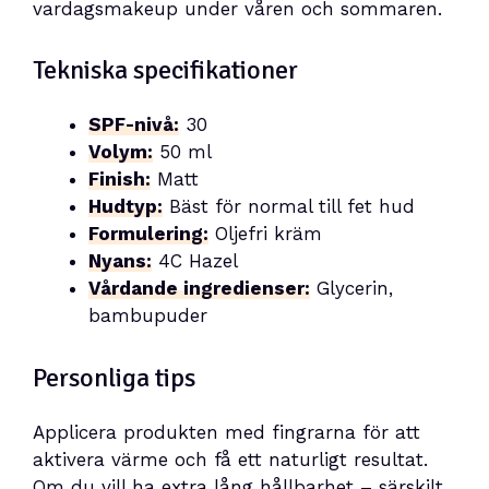
vardagsmakeup under våren och sommaren.
Tekniska specifikationer
SPF-nivå:
30
Volym:
50 ml
Finish:
Matt
Hudtyp:
Bäst för normal till fet hud
Formulering:
Oljefri kräm
Nyans:
4C Hazel
Vårdande ingredienser:
Glycerin,
bambupuder
Personliga tips
Applicera produkten med fingrarna för att
aktivera värme och få ett naturligt resultat.
Om du vill ha extra lång hållbarhet – särskilt