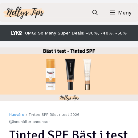
Hoppa
till
Meny
innehåll
OMG! So Many Super Deals! -30%, -40%, -50%
Hudvård
»
Tinted SPF Bäst i test 2026
Innehåller annonser
Tinted SPF Bäst i test