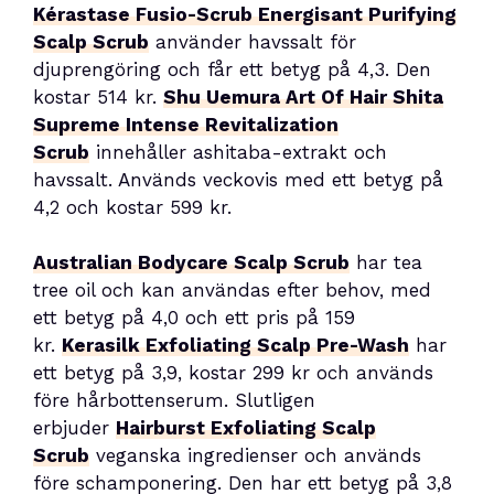
Kérastase Fusio-Scrub Energisant Purifying
Scalp Scrub
använder havssalt för
djuprengöring och får ett betyg på 4,3. Den
kostar 514 kr.
Shu Uemura Art Of Hair Shita
Supreme Intense Revitalization
Scrub
innehåller ashitaba-extrakt och
havssalt. Används veckovis med ett betyg på
4,2 och kostar 599 kr.
Australian Bodycare Scalp Scrub
har tea
tree oil och kan användas efter behov, med
ett betyg på 4,0 och ett pris på 159
kr.
Kerasilk Exfoliating Scalp Pre-Wash
har
ett betyg på 3,9, kostar 299 kr och används
före hårbottenserum. Slutligen
erbjuder
Hairburst Exfoliating Scalp
Scrub
veganska ingredienser och används
före schamponering. Den har ett betyg på 3,8