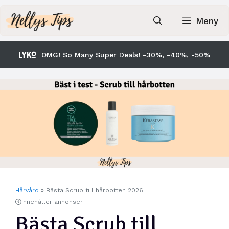
Hoppa
till
Meny
innehåll
OMG! So Many Super Deals! -30%, -40%, -50%
Hårvård
»
Bästa Scrub till hårbotten 2026
Innehåller annonser
Bästa Scrub till