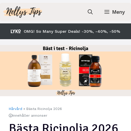
Hoppa
till
Meny
innehåll
OMG! So Many Super Deals! -30%, -40%, -50%
Hårvård
»
Bästa Ricinolja 2026
Innehåller annonser
Bästa Ricinolja 2026