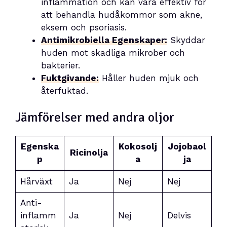
inflammation och kan vara effektiv för
att behandla hudåkommor som akne,
eksem och psoriasis.
Antimikrobiella Egenskaper:
Skyddar
huden mot skadliga mikrober och
bakterier.
Fuktgivande:
Håller huden mjuk och
återfuktad.
Jämförelser med andra oljor
Egenska
Kokosolj
Jojobaol
Ricinolja
p
a
ja
Hårväxt
Ja
Nej
Nej
Anti-
inflamm
Ja
Nej
Delvis