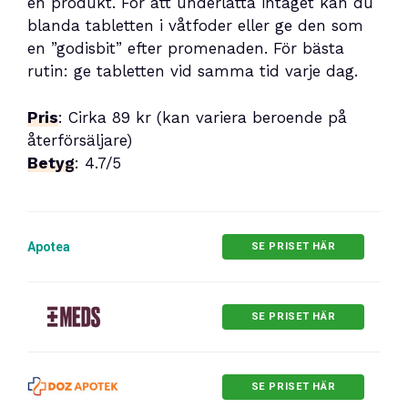
en produkt. För att underlätta intaget kan du
blanda tabletten i våtfoder eller ge den som
en ”godisbit” efter promenaden. För bästa
rutin: ge tabletten vid samma tid varje dag.
Pris
: Cirka 89 kr (kan variera beroende på
återförsäljare)
Betyg
: 4.7/5
Apotea
SE PRISET HÄR
SE PRISET HÄR
SE PRISET HÄR