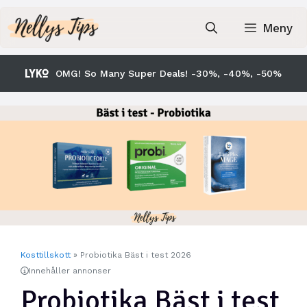
Hoppa
till
Meny
innehåll
OMG! So Many Super Deals! -30%, -40%, -50%
Kosttillskott
»
Probiotika Bäst i test 2026
Innehåller annonser
Probiotika Bäst i test