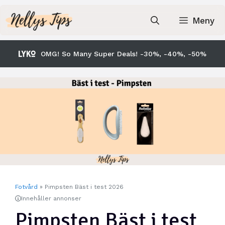
Hoppa
till
Meny
innehåll
OMG! So Many Super Deals! -30%, -40%, -50%
Fotvård
»
Pimpsten Bäst i test 2026
Innehåller annonser
Pimpsten Bäst i test