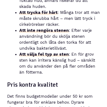
fuktad hud, annars riskerar du att
skada huden.
Att trycka för hårt
: Många tror att man
måste skrubba hårt – men lätt tryck i
cirkelrörelser räcker.
Att inte rengöra stenen
: Efter varje
användning bör du skölja stenen
ordentligt och låta den torka för att
undvika bakterietillväxt.
Att välja fel typ av sten
: En för grov
sten kan irritera känslig hud – särskilt
om du använder den på fler områden
än fötterna.
Pris kontra kvalitet
Det finns budgetmodeller under 50 kr som
fungerar bra för enklare behov. Dyrare