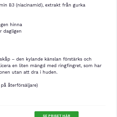
tamin B3 (niacinamid), extrakt från gurka
ngen hinna
r dagligen
ylskåp – den kylande känslan förstärks och
icera en liten mängd med ringfingret, som har
gonen utan att dra i huden.
på återförsäljare)
SE PRISET HÄR