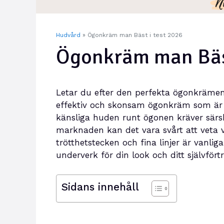
Hudvård
»
Ögonkräm man Bäst i test 2026
Ögonkräm man Bäst
Letar du efter den perfekta ögonkrämen
effektiv och skonsam ögonkräm som är a
känsliga huden runt ögonen kräver sär
marknaden kan det vara svårt att veta vi
trötthetstecken och fina linjer är vanl
underverk för din look och ditt självfört
Sidans innehåll