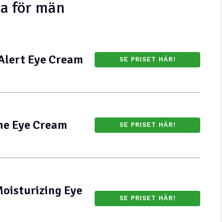
a för män
 Alert Eye Cream
SE PRISET HÄR!
me Eye Cream
SE PRISET HÄR!
oisturizing Eye
SE PRISET HÄR!