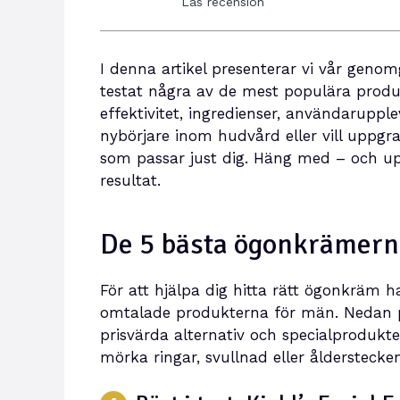
Läs recension
I denna artikel presenterar vi vår geno
testat några av de mest populära prod
effektivitet, ingredienser, användaruppl
nybörjare inom hudvård eller vill uppgr
som passar just dig. Häng med – och up
resultat.
De 5 bästa ögonkrämern
För att hjälpa dig hitta rätt ögonkräm 
omtalade produkterna för män. Nedan pres
prisvärda alternativ och specialproduk
mörka ringar, svullnad eller ålderstecken