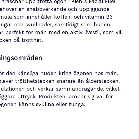
räschar upp trötta ögon? Kiehl’s Facial Fuel
 behöver en snabbverkande och uppiggande
mula som innehåller koffein och vitamin B3
ringar och svullnader, samtidigt som huden
 perfekt för män med en aktiv livsstil, som vill
cken på trötthet.
dningsområden
t för den känsliga huden kring ögonen hos män.
ever trötthetstecken snarare än ålderstecken.
rkulationen och verkar sammandragande, vilket
piggare uttryck. Produkten lämpar sig väl för
ögonen känns svullna eller tunga.