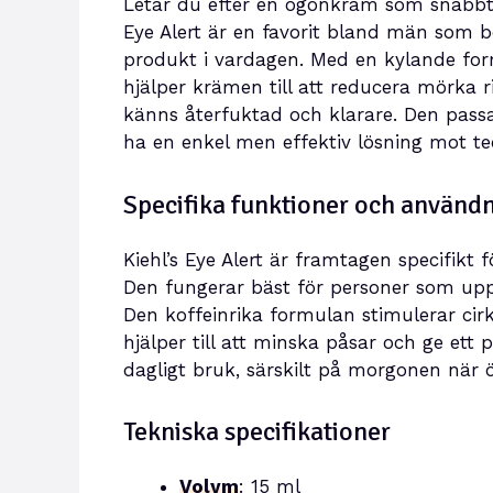
Letar du efter en ögonkräm som snabbt f
Eye Alert är en favorit bland män som
produkt i vardagen. Med en kylande for
hjälper krämen till att reducera mörka 
känns återfuktad och klarare. Den passar
ha en enkel men effektiv lösning mot te
Specifika funktioner och använ
Kiehl’s Eye Alert är framtagen specifik
Den fungerar bäst för personer som uppl
Den koffeinrika formulan stimulerar ci
hjälper till att minska påsar och ge ett 
dagligt bruk, särskilt på morgonen när 
Tekniska specifikationer
Volym
: 15 ml