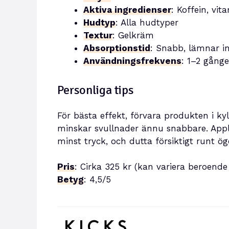
Aktiva ingredienser
: Koffein, vi
Hudtyp
: Alla hudtyper
Textur
: Gelkräm
Absorptionstid
: Snabb, lämnar i
Användningsfrekvens
: 1–2 gånge
Personliga tips
För bästa effekt, förvara produkten i k
minskar svullnader ännu snabbare. Appl
minst tryck, och dutta försiktigt runt ö
Pris
: Cirka 325 kr (kan variera beroende 
Betyg
: 4,5/5