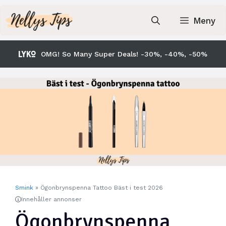
Hoppa
till
Meny
innehåll
OMG! So Many Super Deals! -30%, -40%, -50%
Smink
»
Ögonbrynspenna Tattoo Bäst i test 2026
Innehåller annonser
Ögonbrynspenna