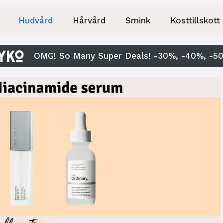
Hudvård
Hårvård
Smink
Kosttillskott
OMG! So Many Super Deals! -30%, -40%, -5