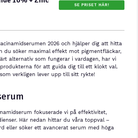
SE PRISET HÄR!
niacinamidserumen 2026 och hjälper dig att hitta
om du söker maximal effekt mot pigmentfläckar,
svärt alternativ som fungerar i vardagen, har vi
odukterna för att guida dig till ett klokt val.
om verkligen lever upp till sitt rykte!
 serum
inamidserum fokuserade vi på effektivitet,
dienser. Här nedan hittar du våra toppval –
d eller söker ett avancerat serum med höga