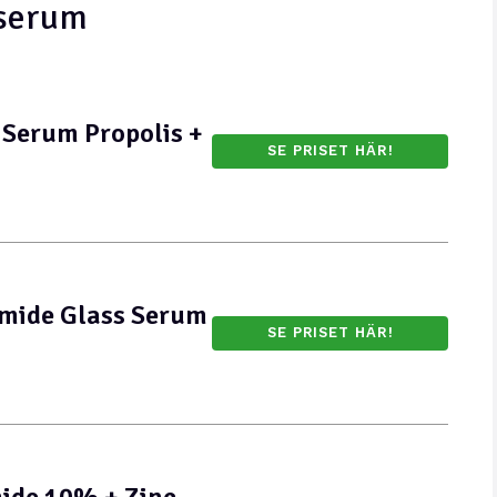
 serum
 Serum Propolis +
SE PRISET HÄR!
mide Glass Serum
SE PRISET HÄR!
ide 10% + Zinc