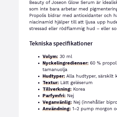
Beauty of Joseon Glow Serum är idealisk
som inte bara arbetar med pigmentering
Propolis bidrar med antioxidanter och 
niacinamid hjälper till att ljusa upp hu
stressad eller rödflammig hud – eller 
Tekniska specifikationer
Volym:
30 ml
Nyckelingredienser:
60 % propoli
tamanuolja
Hudtyper:
Alla hudtyper, särskilt
Textur:
Lätt geléserum
Tillverkning:
Korea
Parfymfri:
Nej
Veganvänlig:
Nej (innehåller bipr
Användning:
1–2 pump morgon och/