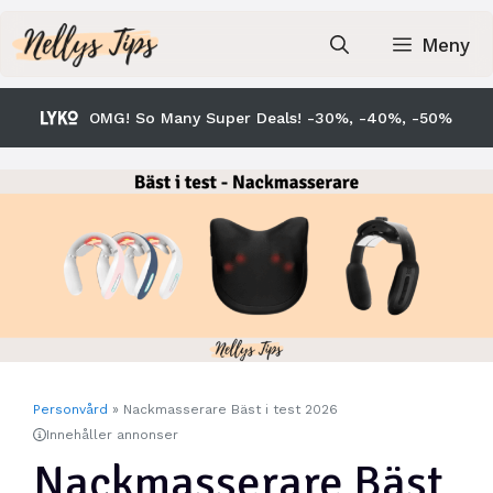
Hoppa
till
Meny
innehåll
OMG! So Many Super Deals! -30%, -40%, -50%
Personvård
»
Nackmasserare Bäst i test 2026
Innehåller annonser
Nackmasserare Bäst