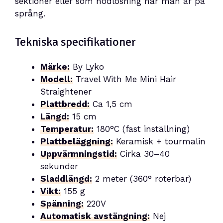
sektioner eller som nödlösning när man är på
språng.
Tekniska specifikationer
Märke:
By Lyko
Modell:
Travel With Me Mini Hair
Straightener
Plattbredd:
Ca 1,5 cm
Längd:
15 cm
Temperatur:
180°C (fast inställning)
Plattbeläggning:
Keramisk + tourmalin
Uppvärmningstid:
Cirka 30–40
sekunder
Sladdlängd:
2 meter (360° roterbar)
Vikt:
155 g
Spänning:
220V
Automatisk avstängning:
Nej