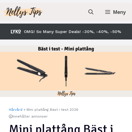
Hoppa
till
Meny
innehåll
OMG! So Many Super Deals! -30%, -40%, -50%
Hårvård
»
Mini plattång Bäst i test 2026
Innehåller annonser
Mini plattång Bäst i