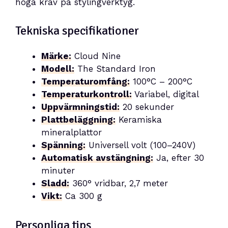
höga krav på stylingverktyg.
Tekniska specifikationer
Märke:
Cloud Nine
Modell:
The Standard Iron
Temperaturomfång:
100°C – 200°C
Temperaturkontroll:
Variabel, digital
Uppvärmningstid:
20 sekunder
Plattbeläggning:
Keramiska
mineralplattor
Spänning:
Universell volt (100–240V)
Automatisk avstängning:
Ja, efter 30
minuter
Sladd:
360° vridbar, 2,7 meter
Vikt:
Ca 300 g
Personliga tips