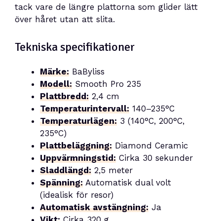
tack vare de längre plattorna som glider lätt
över håret utan att slita.
Tekniska specifikationer
Märke:
BaByliss
Modell:
Smooth Pro 235
Plattbredd:
2,4 cm
Temperaturintervall:
140–235°C
Temperaturlägen:
3 (140°C, 200°C,
235°C)
Plattbeläggning:
Diamond Ceramic
Uppvärmningstid:
Cirka 30 sekunder
Sladdlängd:
2,5 meter
Spänning:
Automatisk dual volt
(idealisk för resor)
Automatisk avstängning:
Ja
Vikt:
Cirka 320 g