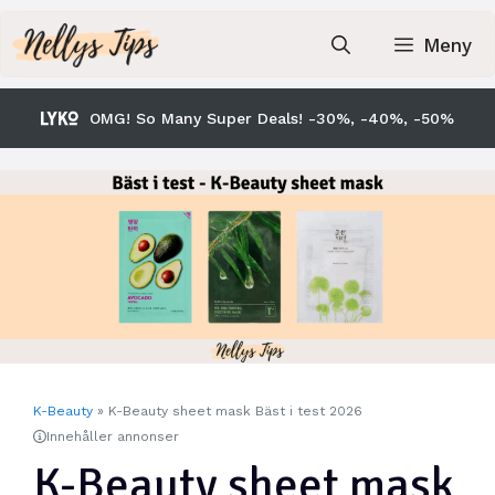
Hoppa
till
Meny
innehåll
OMG! So Many Super Deals! -30%, -40%, -50%
K-Beauty
»
K-Beauty sheet mask Bäst i test 2026
Innehåller annonser
K-Beauty sheet mask