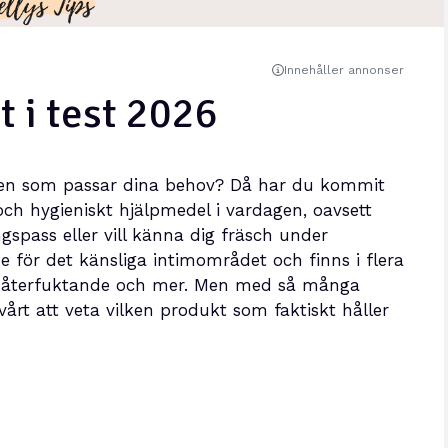
Innehåller annonser
t i test 2026
tten som passar dina behov? Då har du kommit
t och hygieniskt hjälpmedel i vardagen, oavsett
ngspass eller vill känna dig fräsch under
e för det känsliga intimområdet och finns i flera
ia, återfuktande och mer. Men med så många
årt att veta vilken produkt som faktiskt håller