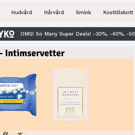
Hudvård
Hårvård
Smink
Kosttillskott
OMG! So Many Super Deals! -30%, -40%, -5