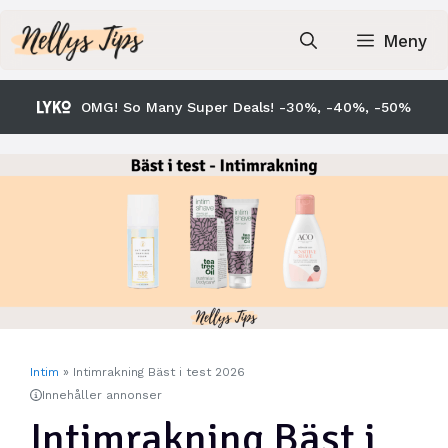
Hoppa
till
Meny
innehåll
OMG! So Many Super Deals! -30%, -40%, -50%
Intim
»
Intimrakning Bäst i test 2026
Innehåller annonser
Intimrakning Bäst i