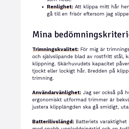
Renlighet:
Att klippa mitt hår h
gå till en frisör eftersom jag slip
Mina bedömningskriteri
Trimningskvalitet:
För mig är trimnings
och självslipande blad av rostfritt stål
klippning. Skärhuvudets kapacitet påver
tjockt eller lockigt hår. Bredden på klipp
trimning.
Användarvänlighet:
Jag ser också på hu
ergonomiskt utformad trimmer är bekväm
justera klipplängden ska gå smidigt, uta
Batterilivslängd:
Batteriets varaktighet 
med snabb uppladdningstid och en tydlig