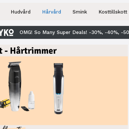
Hudvård
Hårvård
Smink
Kosttillskott
OMG! So Many Super Deals! -30%, -40%, -5