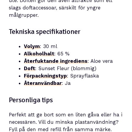
ute. Doften gör den även attraktiv som ett
slags doftaccessoar, särskilt för yngre
målgrupper.
Tekniska specifikationer
Volym
: 30 ml
Alkoholhalt
: 65 %
Återfuktande ingrediens
: Aloe vera
Doft
: Sunset Fleur (blommig)
Förpackningstyp
: Sprayflaska
Återanvändbar
: Ja
Personliga tips
Perfekt att ge bort som en liten gåva eller ha i
necessären. Vill du minska plastanvändning?
Fyll på den med refill från samma märke.