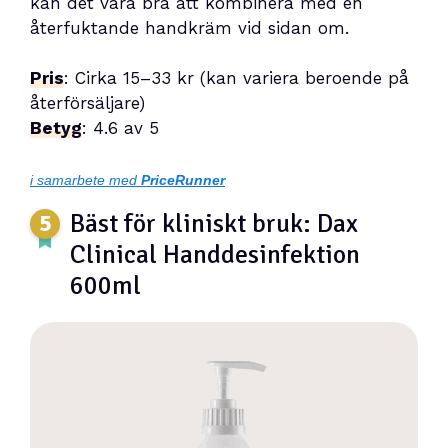
kan det vara bra att kombinera med en
återfuktande handkräm vid sidan om.
Pris
: Cirka 15–33 kr (kan variera beroende på
återförsäljare)
Betyg
: 4.6 av 5
i samarbete med
PriceRunner
Bäst för kliniskt bruk: Dax
Clinical Handdesinfektion
600ml