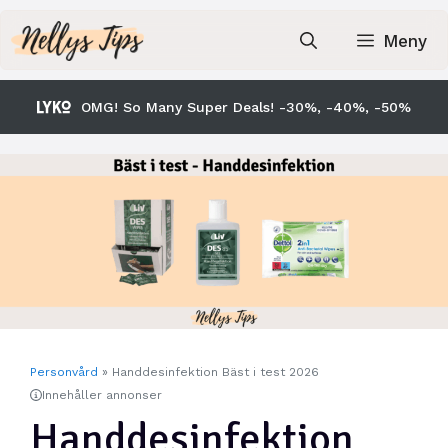
Hoppa
till
Meny
innehåll
OMG! So Many Super Deals! -30%, -40%, -50%
Personvård
»
Handdesinfektion Bäst i test 2026
Innehåller annonser
Handdesinfektion