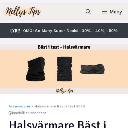
Hoppa
till
Meny
innehåll
OMG! So Many Super Deals! -30%, -40%, -50%
Accessoarer
»
Halsvärmare Bäst i test 2026
Innehåller annonser
Halsvärmare Bäst i