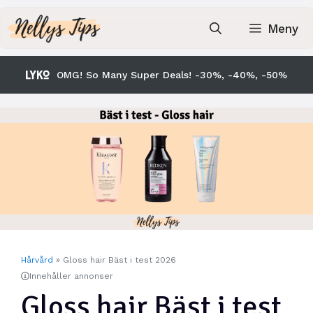
Hoppa
till
Meny
innehåll
OMG! So Many Super Deals! -30%, -40%, -50%
Hårvård
»
Gloss hair Bäst i test 2026
Innehåller annonser
Gloss hair Bäst i test