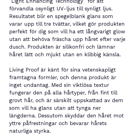
”Light Enhancing Technology” för att
förvandla osynligt UV-ljus till synligt ljus.
Resultatet blir en spegelblank glans som
varar upp till tre tvättar, vilket gör produkten
perfekt för dig som vill ha ett långvarigt glow
utan att behöva fräscha upp håret efter varje
dusch. Produkten är silikonfri och lämnar
håret lätt och mjukt utan en klibbig känsla.
Living Proof är känt för sina vetenskapligt
framtagna formler, och denna produkt är
inget undantag. Med sin viktlösa textur
fungerar den på alla hårtyper, från fint till
grovt hår, och är särskilt uppskattad av dem
som vill ha glans utan att tynga ner
längderna. Dessutom skyddar den håret mot
yttre påfrestningar och bevarar hårets
naturliga styrka.