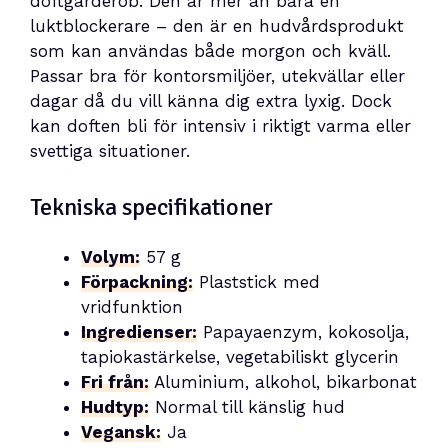
doftgarderob. Den är mer än bara en
luktblockerare – den är en hudvårdsprodukt
som kan användas både morgon och kväll.
Passar bra för kontorsmiljöer, utekvällar eller
dagar då du vill känna dig extra lyxig. Dock
kan doften bli för intensiv i riktigt varma eller
svettiga situationer.
Tekniska specifikationer
Volym:
57 g
Förpackning:
Plaststick med
vridfunktion
Ingredienser:
Papayaenzym, kokosolja,
tapiokastärkelse, vegetabiliskt glycerin
Fri från:
Aluminium, alkohol, bikarbonat
Hudtyp:
Normal till känslig hud
Vegansk:
Ja