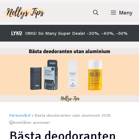
Hoppa
till
Meny
innehåll
OMG! So Many Super Deals! -30%, -40%, -50%
Personvård
»
Bästa deodoranten utan aluminium 2026
Innehåller annonser
Bästa deodoranten