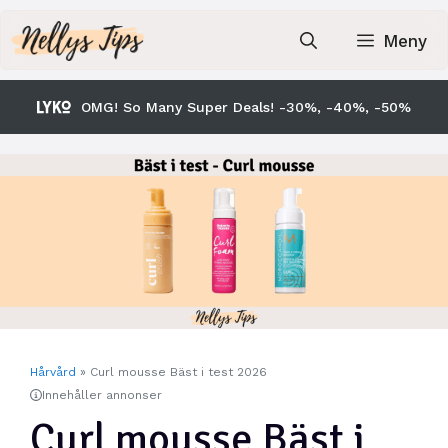
Hoppa
till
Meny
innehåll
OMG! So Many Super Deals! -30%, -40%, -50%
Hårvård
»
Curl mousse Bäst i test 2026
Innehåller annonser
Curl mousse Bäst i