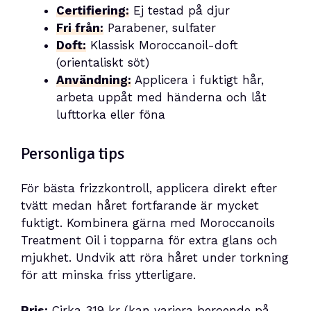
Certifiering:
Ej testad på djur
Fri från:
Parabener, sulfater
Doft:
Klassisk Moroccanoil-doft
(orientaliskt söt)
Användning:
Applicera i fuktigt hår,
arbeta uppåt med händerna och låt
lufttorka eller föna
Personliga tips
För bästa frizzkontroll, applicera direkt efter
tvätt medan håret fortfarande är mycket
fuktigt. Kombinera gärna med Moroccanoils
Treatment Oil i topparna för extra glans och
mjukhet. Undvik att röra håret under torkning
för att minska friss ytterligare.
Pris:
Cirka 319 kr (kan variera beroende på