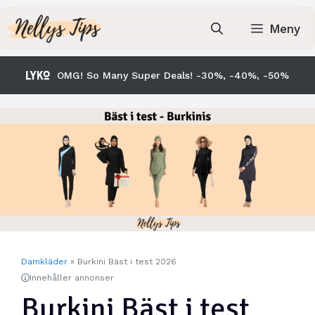
Hoppa
till
Meny
innehåll
OMG! So Many Super Deals! -30%, -40%, -50%
Damkläder
»
Burkini Bäst i test 2026
Innehåller annonser
Burkini Bäst i test