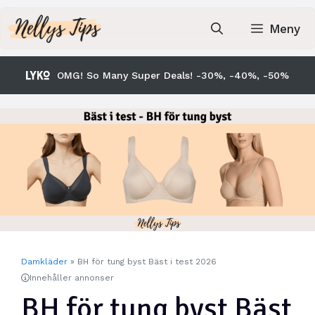
Hoppa
till
Meny
innehåll
OMG! So Many Super Deals! -30%, -40%, -50%
Damkläder
»
BH för tung byst Bäst i test 2026
Innehåller annonser
BH för tung byst Bäst