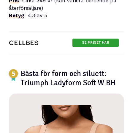
Pris
: Cirka 349 kr (kan variera beroende på
återförsäljare)
Betyg
: 4.3 av 5
SE PRISET HÄR
Bästa för form och siluett:
Triumph Ladyform Soft W BH