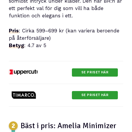
sömlöst intryck under kläder. Den här BH:n är
ett perfekt val för dig som vill ha både
funktion och elegans i ett.
Pris
: Cirka 599–699 kr (kan variera beroende
på återförsäljare)
Betyg
: 4.7 av 5
SE PRISET HÄR
SE PRISET HÄR
Bäst i pris: Amelia Minimizer