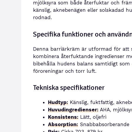
mjölksyra som både återfuktar och främj
känslig, aknebenägen eller solskadad hud 
rodnad.
Specifika funktioner och använ
Denna barriärkräm är utformad för att 
kombinera återfuktande ingredienser med
bibehålla hudens balans samtidigt som 
föroreningar och torr luft.
Tekniska specifikationer
Hudtyp:
Känslig, fuktfattig, akne
Huvudingredienser:
AHA, mjölksyr
Konsistens:
Lätt, oljefri
Absorption:
Snabbabsorberande
Pris:
Cirka 703–879 kr