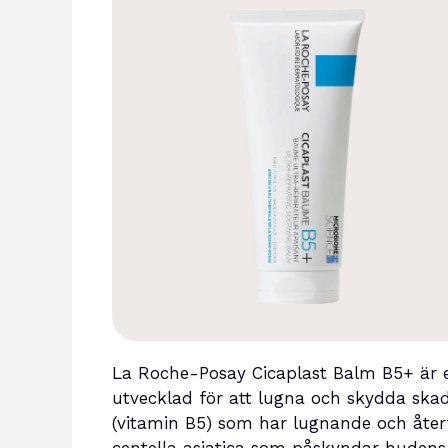
La Roche-Posay Cicaplast Balm B5+ är 
utvecklad för att lugna och skydda skada
(vitamin B5) som har lugnande och åte
centella asiatica som påskyndar hudens