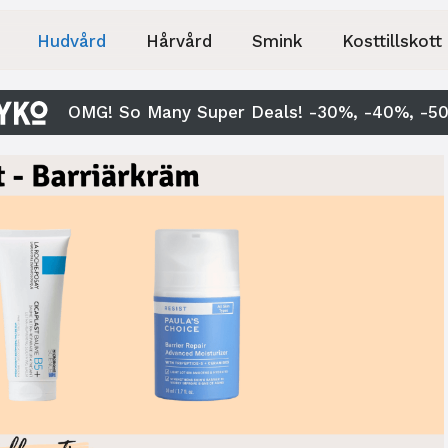
Hudvård
Hårvård
Smink
Kosttillskott
OMG! So Many Super Deals! -30%, -40%, -5