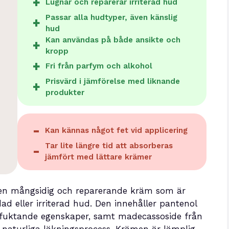
Lugnar och reparerar irriterad hud
Passar alla hudtyper, även känslig
hud
Kan användas på både ansikte och
kropp
Fri från parfym och alkohol
Prisvärd i jämförelse med liknande
produkter
Kan kännas något fet vid applicering
Tar lite längre tid att absorberas
jämfört med lättare krämer
en mångsidig och reparerande kräm som är
d eller irriterad hud. Den innehåller pantenol
rfuktande egenskaper, samt madecassoside från
 naturliga läkningsprocess. Krämen är lämplig