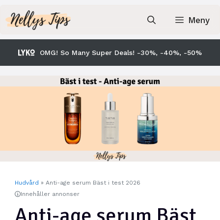
Hoppa
till
Meny
innehåll
OMG! So Many Super Deals! -30%, -40%, -50%
Hudvård
»
Anti-age serum Bäst i test 2026
Innehåller annonser
Anti-age serum Bäst