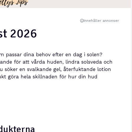
Innehåller annonser
est 2026
om passar dina behov efter en dag i solen?
rande för att vårda huden, lindra solsveda och
 söker en svalkande gel, återfuktande lotion
dukt göra hela skillnaden för hur din hud
odukterna