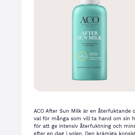
ACO After Sun Milk är en återfuktande oc
val för många som vill ta hand om sin 
för att ge intensiv återfuktning och minsk
efter en dag i solen. Den krämiga konsi