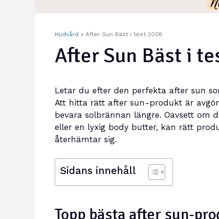
Hudvård
»
After Sun Bäst i test 2026
After Sun Bäst i t
Letar du efter den perfekta after sun s
Att hitta rätt after sun-produkt är avgö
bevara solbrännan längre. Oavsett om du
eller en lyxig body butter, kan rätt pro
återhämtar sig.
Sidans innehåll
Topp bästa after sun-pr