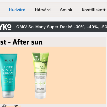
Hudvård
Hårvård
Smink
Kosttillskott
OMG! So Many Super Deals! -30%, -40%, -5