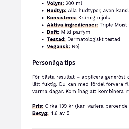
Volym:
200 ml
Hudtyp:
Alla hudtyper, även känsl
Konsistens:
Krämig mjölk
Aktiva ingredienser:
Triple Moist
Doft:
Mild parfym
Testad:
Dermatologiskt testad
Vegansk:
Nej
Personliga tips
För bästa resultat – applicera generöst
lätt fuktig. Du kan med fördel förvara f
varma dagar. Kom ihåg att kombinera m
Pris:
Cirka 139 kr (kan variera beroende 
Betyg:
4.6 av 5